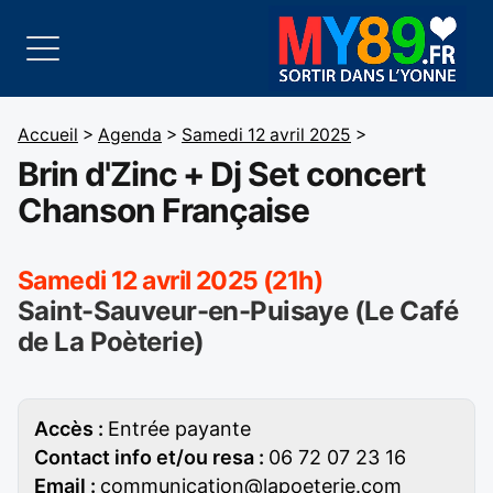
Accueil
>
Agenda
>
Samedi 12 avril 2025
>
Brin d'Zinc + Dj Set concert
Chanson Française
Samedi 12 avril 2025 (21h)
Saint-Sauveur-en-Puisaye (Le Café
de La Poèterie)
Accès :
Entrée payante
Contact info et/ou resa :
06 72 07 23 16
Email :
communication@lapoeterie.com