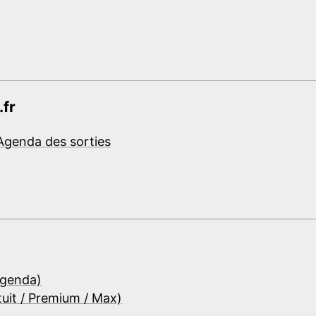
.fr
Agenda des sorties
Agenda)
tuit / Premium / Max)