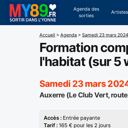
Agenda des
Artiste
sorties
Accueil
>
Agenda
>
Samedi 23 mars 202
Formation compl
l'habitat (sur 
Samedi 23 mars 2024
Auxerre (Le Club Vert, rout
Accès :
Entrée payante
Tarif :
165 € pour les 2 jours