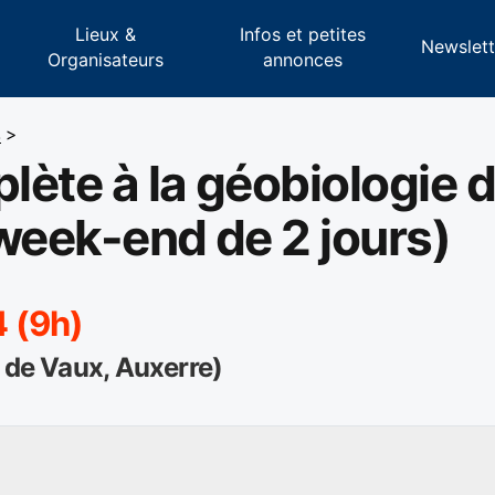
Lieux &
Infos et petites
s
Newslett
Organisateurs
annonces
4
>
ète à la géobiologie 
5 week-end de 2 jours)
 (9h)
e de Vaux, Auxerre)