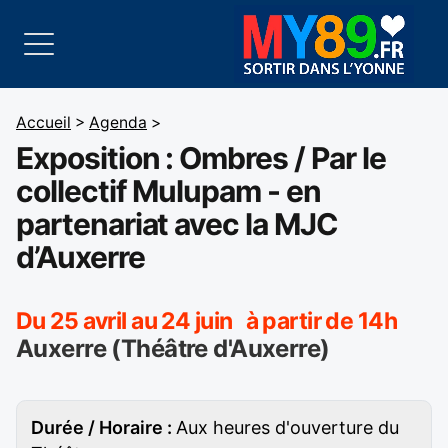
Accueil
>
Agenda
>
Exposition : Ombres / Par le
collectif Mulupam - en
partenariat avec la MJC
d’Auxerre
Du 25 avril au 24 juin à partir de 14h
Auxerre (Théâtre d'Auxerre)
Durée / Horaire :
Aux heures d'ouverture du