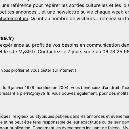
 référence pour repérer les sorties culturelles et les loisi
s, petites annonces… et une newslettre suivie chaque week-en
tuitement ici
. Quant au nombre de visiteurs… retenez surtou
y89.fr)
'expérience au profit de vos besoins en communication dans
et le site My89.fr. Contactez-le 7 jours sur 7 au 06 78 25 9
us profiler et vous pister sur internet !
» du 6 janvier 1978 modifiée en 2004, vous bénéficiez d’un droit d’ac
dressant à
pierre@my89.fr
. Vous pouvez également, pour des motifs 
itiques, religieux ou atypiques publiés dans les annonces et événemen
me et ne peut être tenu responsable de leur exactitude ou de leur por
s pour publication. Concernant les événements incluant de l’alcool, M