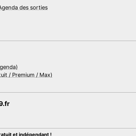
Agenda des sorties
Agenda)
tuit / Premium / Max)
.fr
ratuit et indépendant !