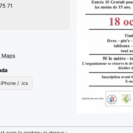
75 71
e Maps
nda
iPhone / .ics
rt avec le contenu ci-dessus :