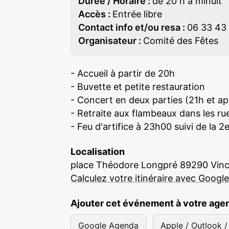
Durée / Horaire :
de 20 h à minuit
Accès :
Entrée libre
Contact info et/ou resa :
06 33 43
Organisateur :
Comité des Fêtes
- Accueil à partir de 20h
- Buvette et petite restauration
- Concert en deux parties (21h et aprè
- Retraite aux flambeaux dans les ru
- Feu d'artifice à 23h00 suivi de la 2
Localisation
place Théodore Longpré 89290 Vinc
Calculez votre itinéraire avec Googl
Ajouter cet événement à votre age
Google Agenda
Apple / Outlook / 