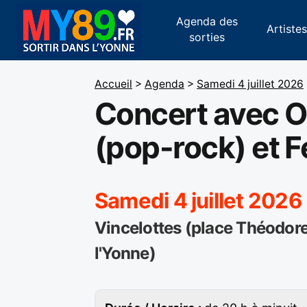
Agenda des
Artiste
sorties
Accueil
>
Agenda
>
Samedi 4 juillet 2026
Concert avec O
(pop-rock) et Fe
Samedi 4 juillet 2026
Vincelottes (place Théodore
l'Yonne)