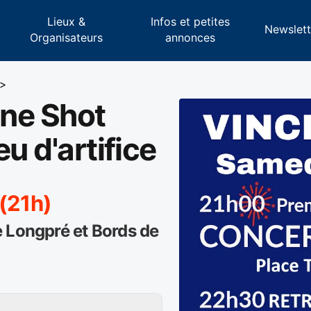
Lieux &
Infos et petites
s
Newslett
Organisateurs
annonces
>
ne Shot
u d'artifice
 (21h)
 Longpré et Bords de