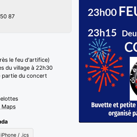
 50 87
s le feu d'artifice)
es du village à 22h30
e partie du concert
elottes
e Maps
nda
iPhone / .ics