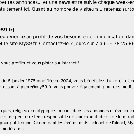
s, petites annonces… et une newslettre suivie chaque week-en
tuitement ici
. Quant au nombre de visiteurs… retenez surtou
y89.fr)
'expérience au profit de vos besoins en communication dans
et le site My89.fr. Contactez-le 7 jours sur 7 au 06 78 25 9
us profiler et vous pister sur internet !
» du 6 janvier 1978 modifiée en 2004, vous bénéficiez d’un droit d’ac
dressant à
pierre@my89.fr
. Vous pouvez également, pour des motifs 
itiques, religieux ou atypiques publiés dans les annonces et événemen
me et ne peut être tenu responsable de leur exactitude ou de leur por
s pour publication. Concernant les événements incluant de l’alcool, M
 modération..