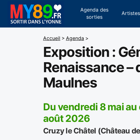
Agenda des
Artiste
sorties
Accueil
>
Agenda
>
Exposition : Gén
Renaissance – d
Maulnes
Du vendredi 8 mai au
août 2026
Cruzy le Châtel (Château d