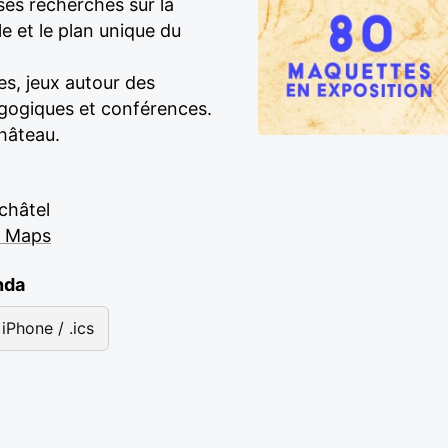
 ses recherches sur la
le et le plan unique du
s, jeux autour des
agogiques et conférences.
château.
châtel
e Maps
nda
iPhone / .ics