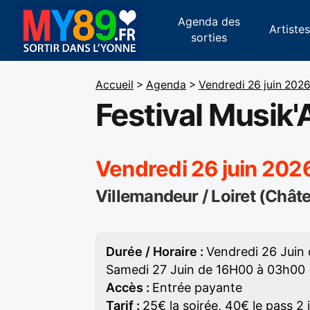
Agenda des
Artiste
sorties
Accueil
>
Agenda
>
Vendredi 26 juin 202
Festival Musik'A
Vendredi 26 juin 202
Villemandeur / Loiret (Chât
Durée / Horaire :
Vendredi 26 Juin
Samedi 27 Juin de 16H00 à 03h00
Accès :
Entrée payante
Tarif :
25€ la soirée, 40€ le pass 2 