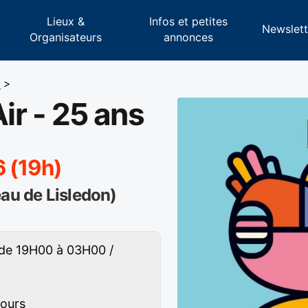
Lieux &
Infos et petites
s
Newslett
Organisateurs
annonces
6
>
ir - 25 ans
6 (19h)
eau de Lisledon)
 de 19H00 à 03H00 /
jours