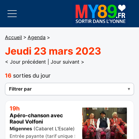
Accueil
>
Agenda
>
Jeudi 23 mars 2023
< Jour précédent
|
Jour suivant >
16
sorties du jour
Filtrer par
19h
Apéro-chanson avec
Raoul Volfoni
Migennes
(
Cabaret L'Escale
)
Entrée payante (tarif unique :