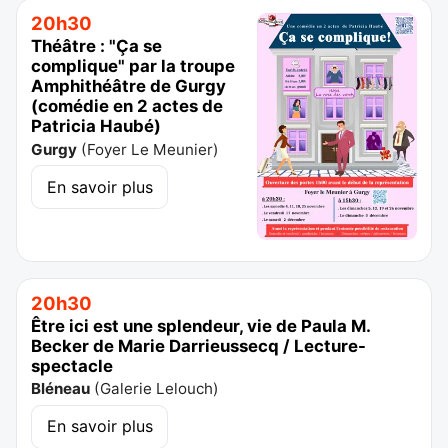
20h30
Théâtre : "Ça se
complique" par la troupe
Amphithéâtre de Gurgy
(comédie en 2 actes de
Patricia Haubé)
Gurgy
(
Foyer Le Meunier
)
En savoir plus
20h30
Être ici est une splendeur, vie de Paula M.
Becker de Marie Darrieussecq / Lecture-
spectacle
Bléneau
(
Galerie Lelouch
)
En savoir plus