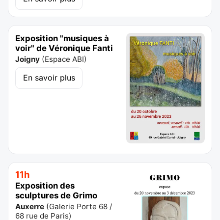
Exposition "musiques à
voir" de Véronique Fanti
Joigny
(
Espace ABI
)
En savoir plus
11h
Exposition des
sculptures de Grimo
Auxerre
(
Galerie Porte 68 /
68 rue de Paris
)