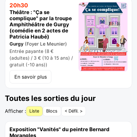
20h30
Théâtre : "Ça se
complique" par la troupe
Amphithéâtre de Gurgy
(comédie en 2 actes de
Patricia Haubé)
Gurgy
(
Foyer Le Meunier
)
Entrée payante (8 €
(adultes) / 3 € (10 à 15 ans) /
gratuit (-10 ans))
En savoir plus
Toutes les sorties du jour
Afficher :
Liste
Blocs
< Défil. >
Exposition "Vanités" du peintre Bernard
Morangles