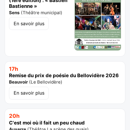
(1ère édition) : « Bastien
Bastienne »
Sens
(
Théâtre municipal
)
En savoir plus
17h
Remise du prix de poésie du Bellovidère 2026
Beauvoir
(
Le Bellovidère
)
En savoir plus
20h
C'est moi où il fait un peu chaud
Auxerre
(
Théâtre La scène des quais
)