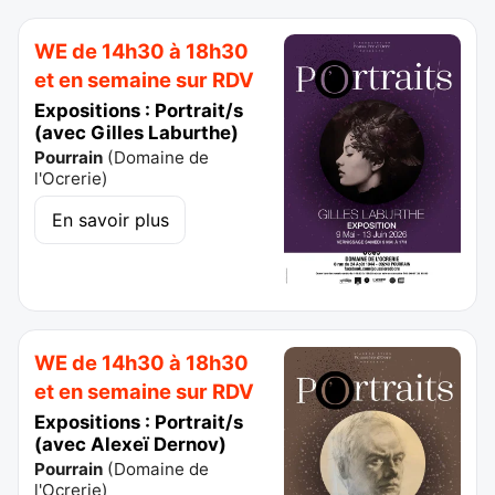
WE de 14h30 à 18h30
et en semaine sur RDV
Expositions : Portrait/s
(avec Gilles Laburthe)
Pourrain
(
Domaine de
l'Ocrerie
)
En savoir plus
WE de 14h30 à 18h30
et en semaine sur RDV
Expositions : Portrait/s
(avec Alexeï Dernov)
Pourrain
(
Domaine de
l'Ocrerie
)