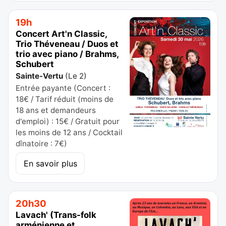
19h
Concert Art'n Classic,
Trio Théveneau / Duos et
trio avec piano / Brahms,
Schubert
Sainte-Vertu
(
Le 2
)
Entrée payante (Concert :
18€ / Tarif réduit (moins de
18 ans et demandeurs
d'emploi) : 15€ / Gratuit pour
les moins de 12 ans / Cocktail
dînatoire : 7€)
En savoir plus
20h30
Lavach' (Trans-folk
arménienne et