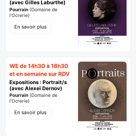
(avec Gilles Laburthe)
Pourrain
(
Domaine de
l'Ocrerie
)
En savoir plus
WE de 14h30 à 18h30
et en semaine sur RDV
Expositions : Portrait/s
(avec Alexeï Dernov)
Pourrain
(
Domaine de
l'Ocrerie
)
En savoir plus