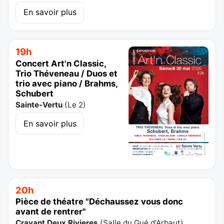
En savoir plus
19h
Concert Art'n Classic,
Trio Théveneau / Duos et
trio avec piano / Brahms,
Schubert
Sainte-Vertu
(
Le 2
)
En savoir plus
20h
Pièce de théatre "Déchaussez vous donc
avant de rentrer"
Cravant Deux Rivieres
(
Salle du Gué d'Arbaut
)