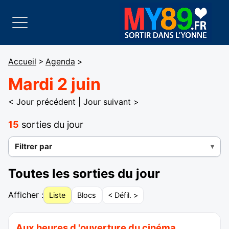
Accueil
>
Agenda
>
Mardi 2 juin
< Jour précédent
|
Jour suivant >
15
sorties du jour
Filtrer par
Toutes les sorties du jour
Afficher :
Liste
Blocs
< Défil. >
Aux heures d 'ouverture du cinéma