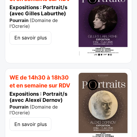
Expositions : Portrait/s
(avec Gilles Laburthe)
Pourrain
(
Domaine de
l'Ocrerie
)
En savoir plus
WE de 14h30 à 18h30
et en semaine sur RDV
Expositions : Portrait/s
(avec Alexeï Dernov)
Pourrain
(
Domaine de
l'Ocrerie
)
En savoir plus