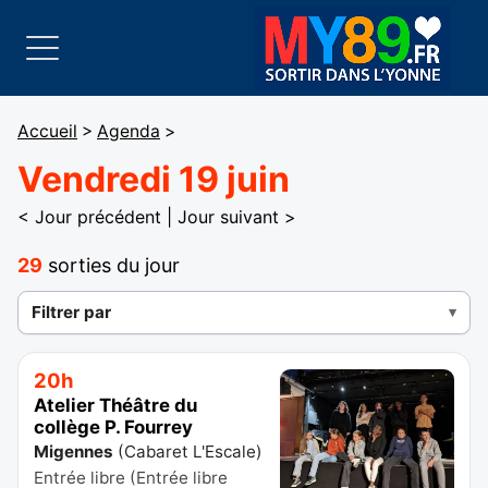
Accueil
>
Agenda
>
Vendredi 19 juin
< Jour précédent
|
Jour suivant >
29
sorties du jour
Filtrer par
20h
Atelier Théâtre du
collège P. Fourrey
Migennes
(
Cabaret L'Escale
)
Entrée libre (Entrée libre