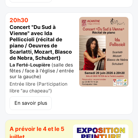
20h30
Concert "Du Sud à
Vienne" avec Ida
Pelliccioli (récital de
piano / Oeuvres de
Scarlatti, Mozart, Blasco
de Nebra, Schubert)
La Ferté-Loupière
(
salle des
fêtes / face à l'église / entrée
sur la gauche
)
Entrée libre (Participation
libre "au chapeau")
En savoir plus
A prévoir le 4 et le 5
juillet