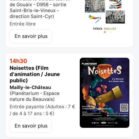
de Gouaix - D956 - sortie
Saint-Bris-le-Vineux -
direction Saint-Cyr
)
Entrée libre
En savoir plus
14h30
Noisettes (Film
d'animation / Jeune
public)
Mailly-le-Château
(
Planétarium - Espace
nature du Beauvais
)
Entrée payante (Adultes : 7 €
/ de 4 à 17 ans : 5 €)
En savoir plus