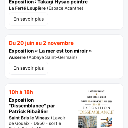
Exposition : Takagi Hysao peintre
La Ferté Loupière
(
Espace Acanthe
)
En savoir plus
Du 20 juin au 2 novembre
Exposition « La mer est ton miroir »
Auxerre
(
Abbaye Saint-Germain
)
En savoir plus
10h à 18h
Exposition
"Dissemblance" par
Patrick Ribaillier
Saint Bris le Vineux
(
Lavoir
de Gouaix - D956 - sortie