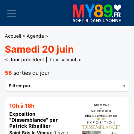
Accueil
>
Agenda
>
Samedi 20 juin
< Jour précédent
|
Jour suivant >
58
sorties du jour
Filtrer par
10h à 18h
Exposition
"Dissemblance" par
Patrick Ribaillier
Saint Bris le Vineux
(
Lavoir