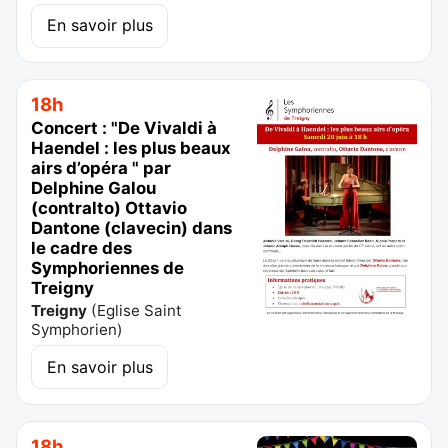
En savoir plus
18h
Concert : "De Vivaldi à
Haendel : les plus beaux
airs d’opéra " par
Delphine Galou
(contralto) Ottavio
Dantone (clavecin) dans
le cadre des
Symphoriennes de
Treigny
Treigny
(
Eglise Saint
Symphorien
)
En savoir plus
18h