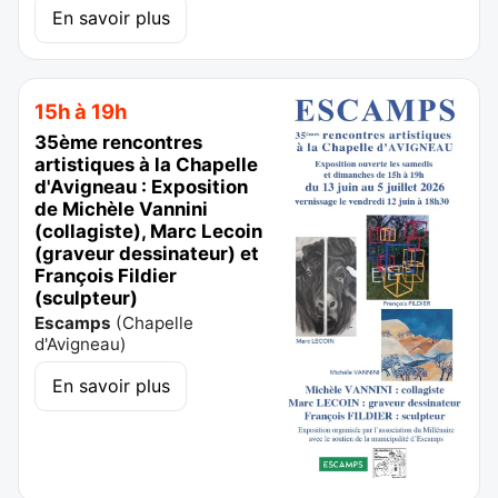
En savoir plus
15h à 19h
35ème rencontres
artistiques à la Chapelle
d'Avigneau : Exposition
de Michèle Vannini
(collagiste), Marc Lecoin
(graveur dessinateur) et
François Fildier
(sculpteur)
Escamps
(
Chapelle
d'Avigneau
)
En savoir plus