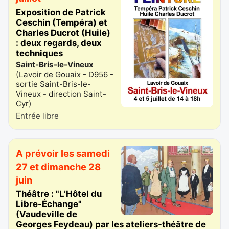
Exposition de Patrick
Ceschin (Tempéra) et
Charles Ducrot (Huile)
: deux regards, deux
techniques
Saint-Bris-le-Vineux
(
Lavoir de Gouaix - D956 -
sortie Saint-Bris-le-
Vineux - direction Saint-
Cyr
)
Entrée libre
A prévoir les samedi
27 et dimanche 28
juin
Théâtre : "L’Hôtel du
Libre-Échange"
(Vaudeville de
Georges Feydeau) par les ateliers-théâtre de