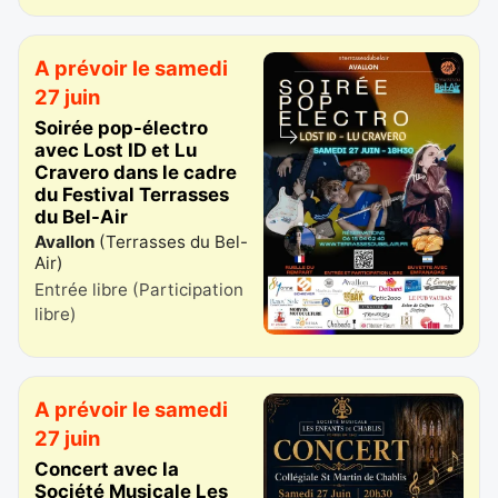
A prévoir le samedi
27 juin
Soirée pop-électro
avec Lost ID et Lu
Cravero dans le cadre
du Festival Terrasses
du Bel-Air
Avallon
(
Terrasses du Bel-
Air
)
Entrée libre (Participation
libre)
A prévoir le samedi
27 juin
Concert avec la
Société Musicale Les