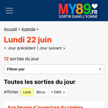
Accueil
>
Agenda
>
Lundi 22 juin
< Jour précédent
|
Jour suivant >
12
sorties du jour
Filtrer par
Toutes les sorties du jour
Afficher :
Liste
Blocs
< Défil. >
Aux heures d 'ouverture du cinéma