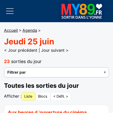
Accueil
>
Agenda
>
Jeudi 25 juin
< Jour précédent
|
Jour suivant >
23
sorties du jour
Filtrer par
Toutes les sorties du jour
Afficher :
Liste
Blocs
< Défil. >
Aux heures d 'ouverture du cinéma