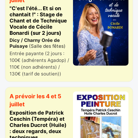
"C'est l'été... Et si on
chantait !" : Stage de
Chant et de Technique
Vocale de Cécile
Bonardi (sur 2 jours)
Dicy / Charny Orée de
Puisaye
(
Salle des fêtes
)
Entrée payante (2 jours :
100€ (adhérents Agadop) /
110€ (non adhérents) /
130€ (tarif de soutien))
A prévoir les 4 et 5
juillet
Exposition de Patrick
Ceschin (Tempéra) et
Charles Ducrot (Huile)
: deux regards, deux
techniques