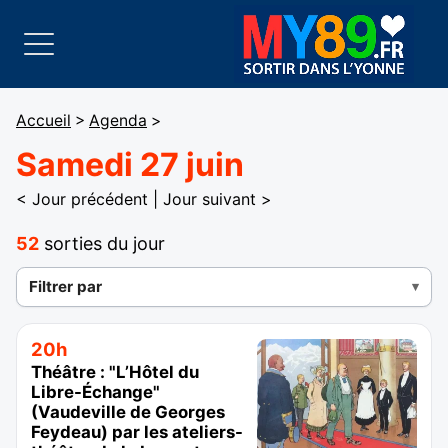
Accueil
>
Agenda
>
Samedi 27 juin
< Jour précédent
|
Jour suivant >
52
sorties du jour
Filtrer par
20h
Théâtre : "L’Hôtel du
Libre-Échange"
(Vaudeville de Georges
Feydeau) par les ateliers-