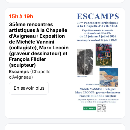
15h à 19h
35ème rencontres
artistiques à la Chapelle
d'Avigneau : Exposition
de Michèle Vannini
(collagiste), Marc Lecoin
(graveur dessinateur) et
François Fildier
(sculpteur)
Escamps
(
Chapelle
d'Avigneau
)
En savoir plus