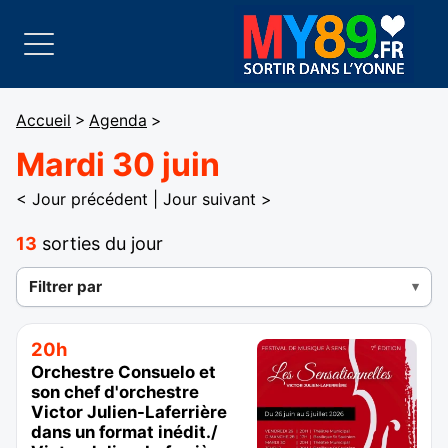
Accueil
>
Agenda
>
Mardi 30 juin
< Jour précédent
|
Jour suivant >
13
sorties du jour
Filtrer par
20h
Orchestre Consuelo et
son chef d'orchestre
Victor Julien-Laferrière
dans un format inédit./