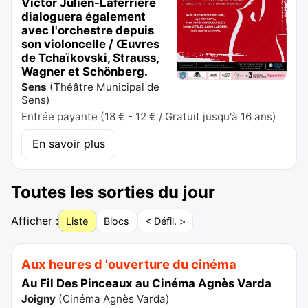
Victor Julien-Laferrière
dialoguera également
avec l'orchestre depuis
son violoncelle / Œuvres
de Tchaïkovski, Strauss,
Wagner et Schönberg.
Sens
(
Théâtre Municipal de
Sens
)
Entrée payante (18 € - 12 € / Gratuit jusqu'à 16 ans)
En savoir plus
Toutes les sorties du jour
Afficher :
Liste
Blocs
< Défil. >
Aux heures d 'ouverture du cinéma
Au Fil Des Pinceaux au Cinéma Agnès Varda
Joigny
(
Cinéma Agnès Varda
)