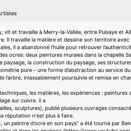
rtistes
vit et travaille à Merry-la-Vallée, entre Puisaye et Ail
 Il travaille la matière et dessine son territoire avec 
ales, il a abandonné l’huile pour retrouver l’authentic
es ocres: deux peintures murales dans la chapelle Sai
le paysage, la construction du paysage, ses structures
géométrie pure – une forme d’abstraction au service d
e l’arbre, inlassablement poursuivie et remise en ch
s techniques, les matières, les expériences : peintures 
lage sur cuivre. Il a
ailles, sculptures), publié plusieurs ouvrages consacré
a réputation n'est plus à faire.
t, un peintre d’ocre en son pays" a été tourné par B
Vallée et dans les environs (
https://www.youtube.co