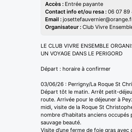
Accès :
Entrée payante
Contact info et/ou resa :
06 07 89
Email :
josettefauvernier@orange.f
Organisateur :
Club Vivre Ensembl
LE CLUB VIVRE ENSEMBLE ORGANISE
UN VOYAGE DANS LE PERIGORD
Départ : horaire à confirmer
03/06/26 : Perrigny/La Roque St Chr
Départ tôt le matin. Arrêt petit-déje
route. Arrivée pour le déjeuner à Pey
midi, visite de la Roque St Christop
nombre d’habitats anciens occupés p
sauvage beauté.
Visite d’une ferme de foie gras avec