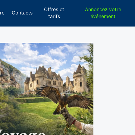
Offres et
Annoncez votre
re
Contacts
tarifs
événement