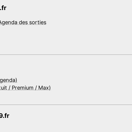
.fr
Agenda des sorties
Agenda)
tuit / Premium / Max)
.fr