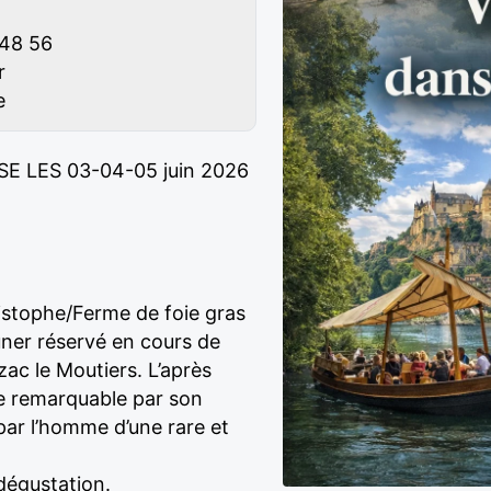
 48 56
r
e
 LES 03-04-05 juin 2026
istophe/Ferme de foie gras
uner réservé en cours de
zac le Moutiers. L’après
he remarquable par son
ar l’homme d’une rare et
 dégustation.