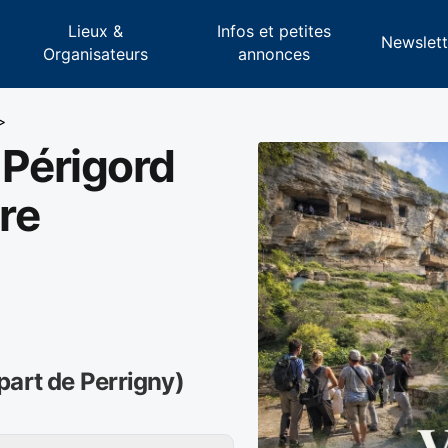
Lieux &
Infos et petites
s
Newslett
Organisateurs
annonces
>
 Périgord
vre
part de Perrigny)