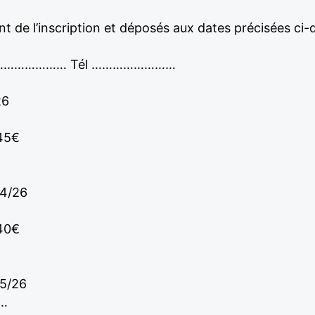
t de l’inscription et déposés aux dates précisées ci
 ………………… Tél ……………………
26
 45€
04/26
 40€
05/26
……