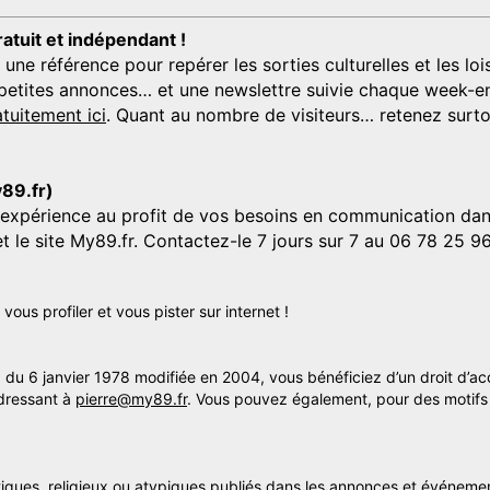
ratuit et indépendant !
 référence pour repérer les sorties culturelles et les loisi
s, petites annonces… et une newslettre suivie chaque week-en
tuitement ici
. Quant au nombre de visiteurs… retenez surtou
y89.fr)
'expérience au profit de vos besoins en communication dans
et le site My89.fr. Contactez-le 7 jours sur 7 au 06 78 25 9
us profiler et vous pister sur internet !
» du 6 janvier 1978 modifiée en 2004, vous bénéficiez d’un droit d’ac
dressant à
pierre@my89.fr
. Vous pouvez également, pour des motifs 
itiques, religieux ou atypiques publiés dans les annonces et événemen