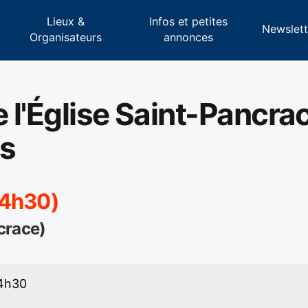
Lieux &
Infos et petites
s
Newslett
Organisateurs
annonces
e l'Église Saint-Pancra
s
14h30)
crace)
14h30