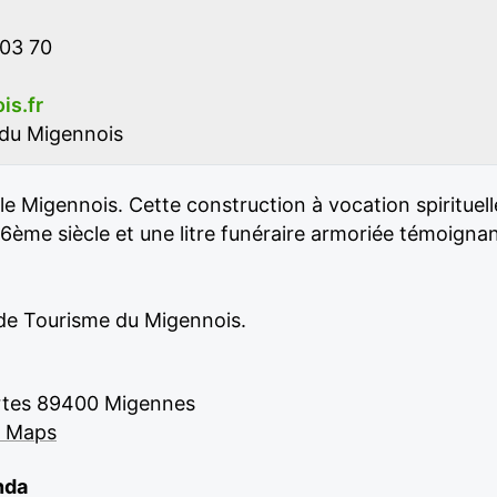
 03 70
s.fr
 du Migennois
e Migennois. Cette construction à vocation spirituell
16ème siècle et une litre funéraire armoriée témoign
e de Tourisme du Migennois.
artes 89400 Migennes
e Maps
nda