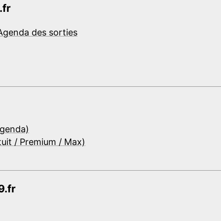
.fr
Agenda des sorties
Agenda)
tuit / Premium / Max)
.fr