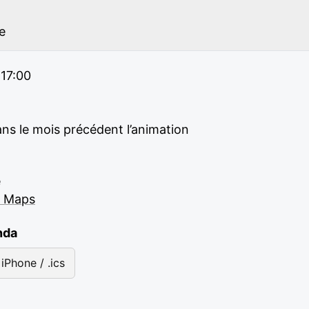
e
 17:00
ans le mois précédent l’animation
e
e Maps
nda
iPhone / .ics