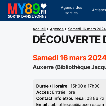
Agenda des
Artiste
sorties
Accueil
>
Agenda
>
Samedi 16 mars 2024
DÉCOUVERTE 
Samedi 16 mars 2024
Auxerre (Bibliothèque Jacq
Durée / Horaire :
15h00 à 17h00
Accès :
Entrée libre
Contact info et/ou resa :
03 86 72 
Email :
bibliotheque@auxerre.com