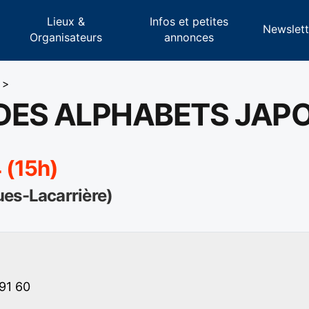
Lieux &
Infos et petites
s
Newslett
Organisateurs
annonces
>
DES ALPHABETS JAP
 (15h)
ues-Lacarrière)
91 60