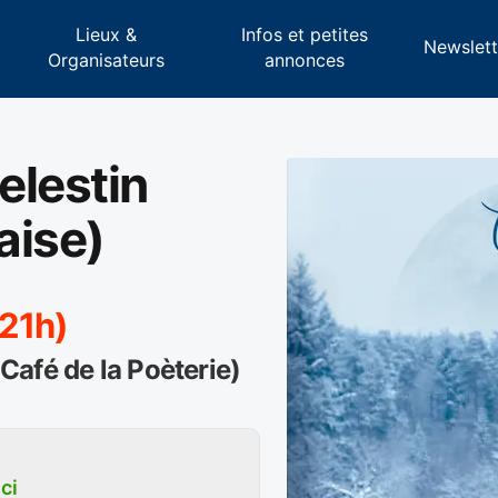
Lieux &
Infos et petites
s
Newslett
Organisateurs
annonces
>
elestin
aise)
(21h)
afé de la Poèterie)
ici