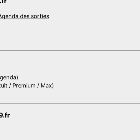
.fr
Agenda des sorties
Agenda)
tuit / Premium / Max)
.fr