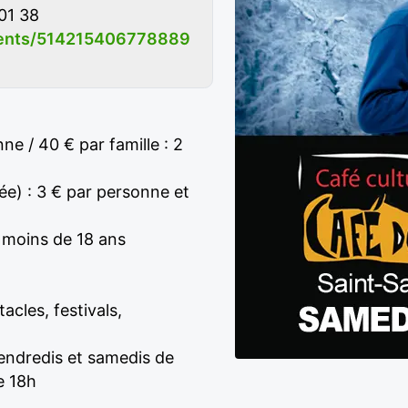
01 38
ents/514215406778889
ne / 40 € par famille : 2
ée) : 3 € par personne et
s moins de 18 ans
acles, festivals,
vendredis et samedis de
e 18h