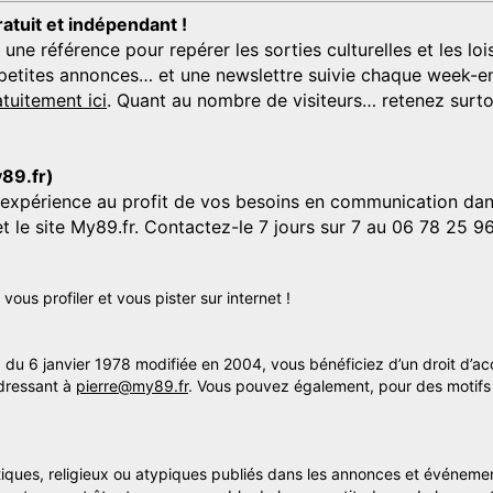
ratuit et indépendant !
 référence pour repérer les sorties culturelles et les loisi
s, petites annonces… et une newslettre suivie chaque week-en
tuitement ici
. Quant au nombre de visiteurs… retenez surtou
y89.fr)
'expérience au profit de vos besoins en communication dans
et le site My89.fr. Contactez-le 7 jours sur 7 au 06 78 25 9
us profiler et vous pister sur internet !
» du 6 janvier 1978 modifiée en 2004, vous bénéficiez d’un droit d’ac
dressant à
pierre@my89.fr
. Vous pouvez également, pour des motifs 
itiques, religieux ou atypiques publiés dans les annonces et événemen