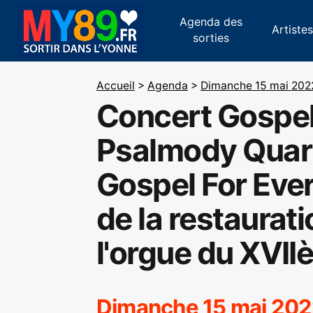
Agenda des
Artiste
sorties
Accueil
>
Agenda
>
Dimanche 15 mai 202
Concert Gospel
Psalmody Quart
Gospel For Ever
de la restaurat
l'orgue du XVII
Dimanche 15 mai 202