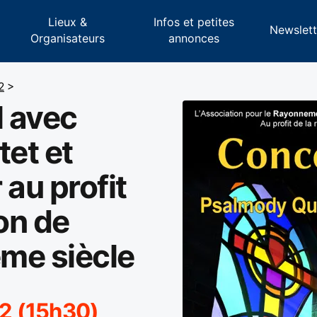
Lieux &
Infos et petites
s
Newslett
Organisateurs
annonces
2
>
 avec
et et
 au profit
ion de
ème siècle
2 (15h30)