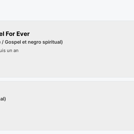
l For Ever
/ Gospel et negro spiritual)
is un an
al)