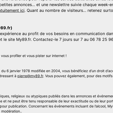
s, petites annonces… et une newslettre suivie chaque week-en
tuitement ici
. Quant au nombre de visiteurs… retenez surtou
y89.fr)
'expérience au profit de vos besoins en communication dans
et le site My89.fr. Contactez-le 7 jours sur 7 au 06 78 25 9
us profiler et vous pister sur internet !
» du 6 janvier 1978 modifiée en 2004, vous bénéficiez d’un droit d’ac
dressant à
pierre@my89.fr
. Vous pouvez également, pour des motifs 
itiques, religieux ou atypiques publiés dans les annonces et événemen
me et ne peut être tenu responsable de leur exactitude ou de leur por
s pour publication. Concernant les événements incluant de l’alcool, M
 modération..