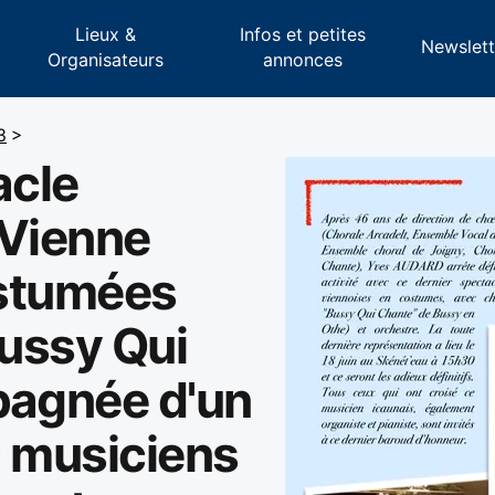
Lieux &
Infos et petites
s
Newslett
Organisateurs
annonces
3
>
acle
 Vienne
ostumées
Bussy Qui
agnée d'un
0 musiciens