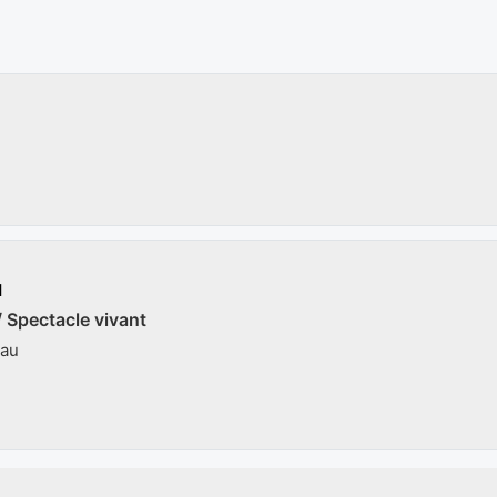
u
/ Spectacle vivant
eau