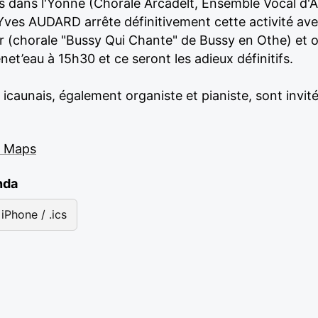
s dans l'Yonne (Chorale Arcadelt, Ensemble Vocal d'
Yves AUDARD arrête définitivement cette activité ave
 (chorale "Bussy Qui Chante" de Bussy en Othe) et o
enet’eau à 15h30 et ce seront les adieux définitifs.
 icaunais, également organiste et pianiste, sont invit
e Maps
nda
iPhone / .ics