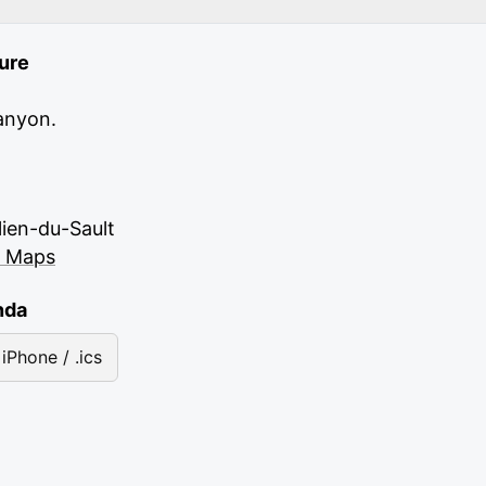
eure
anyon.
lien-du-Sault
e Maps
nda
iPhone / .ics