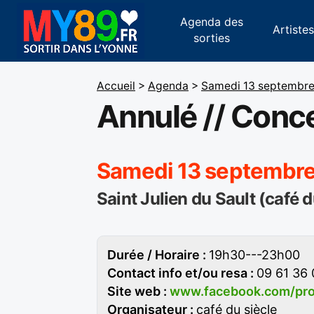
Agenda des
Artiste
sorties
Accueil
>
Agenda
>
Samedi 13 septembr
Annulé // Conc
Samedi 13 septembr
Saint Julien du Sault (café d
Durée / Horaire :
19h30---23h00
Contact info et/ou resa :
09 61 36 
Site web :
www.facebook.com/pro
Organisateur :
café du siècle