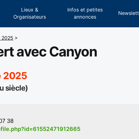
Lieux &
Infos et petites
s
Newslett
Organisateurs
annonces
e 2025
>
ert avec Canyon
e 2025
u siècle)
07 38
file.php?id=61552471912665