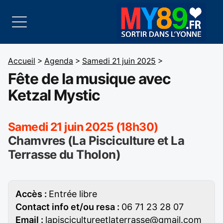
Accueil
>
Agenda
>
Samedi 21 juin 2025
>
Fête de la musique avec
Ketzal Mystic
Samedi 21 juin 2025 (18h30)
Chamvres (La Pisciculture et La
Terrasse du Tholon)
Accès :
Entrée libre
Contact info et/ou resa :
06 71 23 28 07
Email :
lapiscicultureetlaterrasse@gmail.com