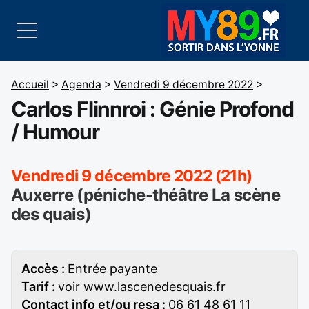
Accueil
>
Agenda
>
Vendredi 9 décembre 2022
>
Carlos Flinnroi : Génie Profond
/ Humour
Vendredi 9 décembre 2022 (21h)
Auxerre (péniche-théâtre La scène
des quais)
Accès :
Entrée payante
Tarif :
voir www.lascenedesquais.fr
Contact info et/ou resa :
06 61 48 61 11