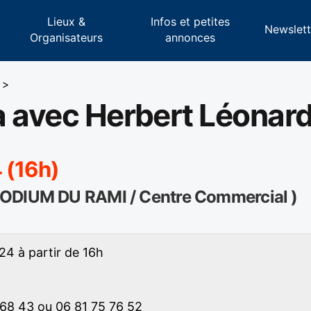
Lieux &
Infos et petites
s
Newslett
Organisateurs
annonces
>
a avec Herbert Léonar
 (16h)
PODIUM DU RAMI / Centre Commercial )
24 à partir de 16h
68 43 ou 06 81 75 76 52