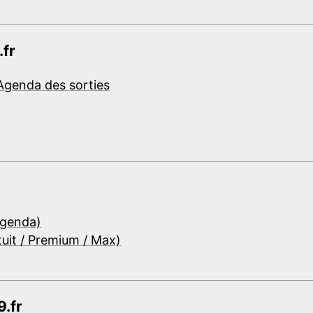
.fr
Agenda des sorties
Agenda)
tuit / Premium / Max)
.fr