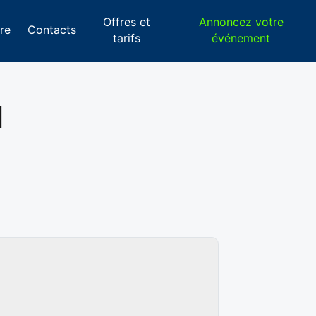
Offres et
Annoncez votre
re
Contacts
tarifs
événement
d