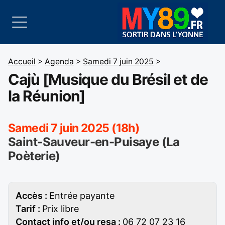
Accueil
>
Agenda
>
Samedi 7 juin 2025
>
Cajù [Musique du Brésil et de
la Réunion]
Samedi 7 juin 2025 (18h)
Saint-Sauveur-en-Puisaye (La
Poèterie)
Accès :
Entrée payante
Tarif :
Prix libre
Contact info et/ou resa :
06 72 07 23 16