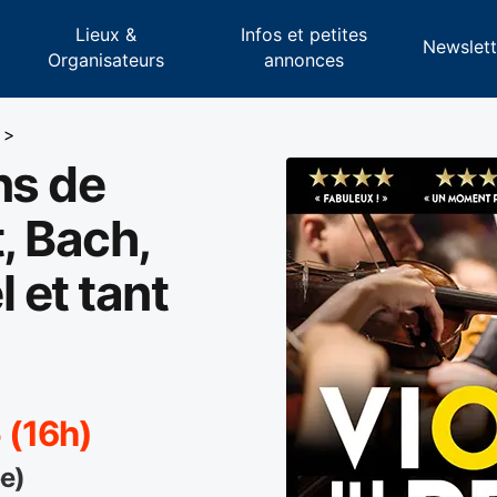
Lieux &
Infos et petites
s
Newslett
Organisateurs
annonces
>
ns de
, Bach,
 et tant
 (16h)
e)