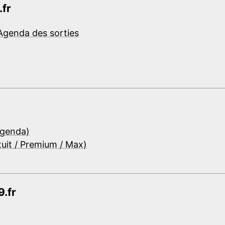
.fr
Agenda des sorties
Agenda)
tuit / Premium / Max)
.fr