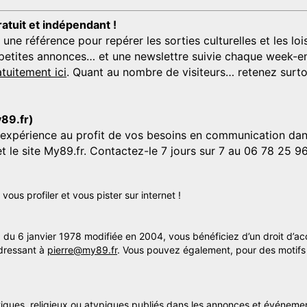
ratuit et indépendant !
 référence pour repérer les sorties culturelles et les loisi
s, petites annonces… et une newslettre suivie chaque week-en
tuitement ici
. Quant au nombre de visiteurs… retenez surtou
y89.fr)
'expérience au profit de vos besoins en communication dans
et le site My89.fr. Contactez-le 7 jours sur 7 au 06 78 25 9
us profiler et vous pister sur internet !
» du 6 janvier 1978 modifiée en 2004, vous bénéficiez d’un droit d’ac
dressant à
pierre@my89.fr
. Vous pouvez également, pour des motifs 
itiques, religieux ou atypiques publiés dans les annonces et événemen