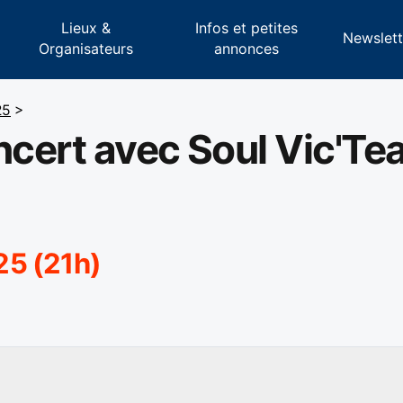
Lieux &
Infos et petites
s
Newslett
Organisateurs
annonces
25
>
cert avec Soul Vic'Te
25 (21h)