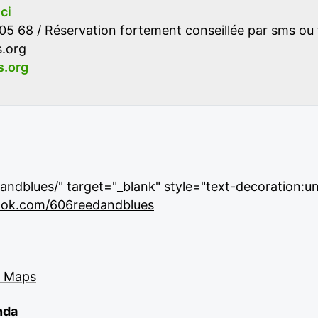
ici
05 68 / Réservation fortement conseillée par sms ou
.org
.org
andblues/"
target="_blank" style="text-decoration:un
ook.com/606reedandblues
e Maps
nda