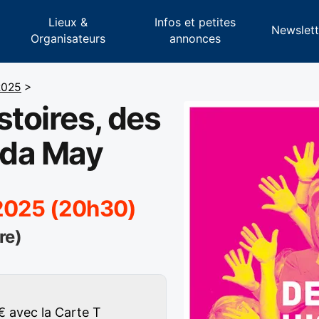
Lieux &
Infos et petites
s
Newslett
Organisateurs
annonces
2025
>
stoires, des
lda May
 2025 (20h30)
re)
 € avec la Carte T