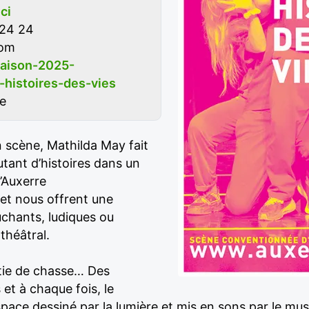
ici
 24 24
com
saison-2025-
histoires-des-vies
re
 scène, Mathilda May fait
 autant d’histoires dans un
’Auxerre
 et nous offrent une
uchants, ludiques ou
théâtral.
tie de chasse… Des
et à chaque fois, le
ce dessiné par la lumière et mis en sons par le musi