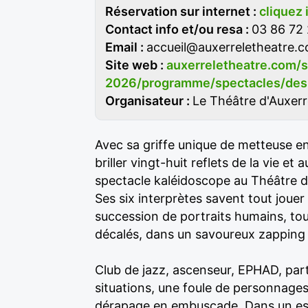
Réservation sur internet :
cliquez 
Contact info et/ou resa :
03 86 72
Email :
accueil@auxerreletheatre.
Site web :
auxerreletheatre.com/
2026/programme/spectacles/des-
Organisateur :
Le Théâtre d'Auxer
Avec sa griffe unique de metteuse en
briller vingt-huit reflets de la vie et
spectacle kaléidoscope au Théâtre d
Ses six interprètes savent tout jouer
succession de portraits humains, to
décalés, dans un savoureux zapping 
Club de jazz, ascenseur, EPHAD, par
situations, une foule de personnages 
dérapage en embuscade. Dans un espa