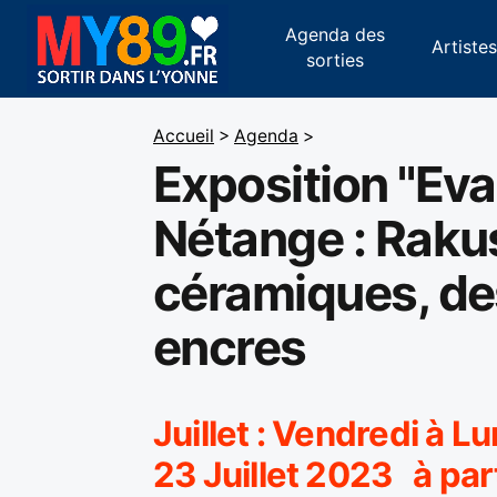
Agenda des
Artiste
sorties
Accueil
>
Agenda
>
Exposition "Eva
Nétange : Raku
céramiques, de
encres
Juillet : Vendredi à Lu
23 Juillet 2023 à par