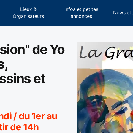
Lieux &
Infos et petites
s
Newslett
Organisateurs
annonces
sion" de Yo
s,
ssins et
ndi / du 1er au
tir de 14h