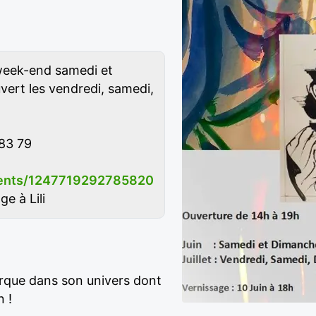
 week-end samedi et
uvert les vendredi, samedi,
83 79
ents/1247719292785820
e à Lili
rque dans son univers dont
 !