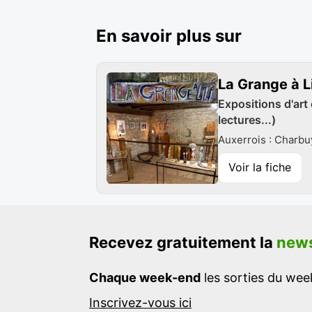
En savoir plus sur
La Grange à Li
Expositions d'art 
lectures...)
Auxerrois : Charbu
Voir la fiche
Recevez gratuitement la
news
Chaque week-end
les sorties du week
Inscrivez-vous ici