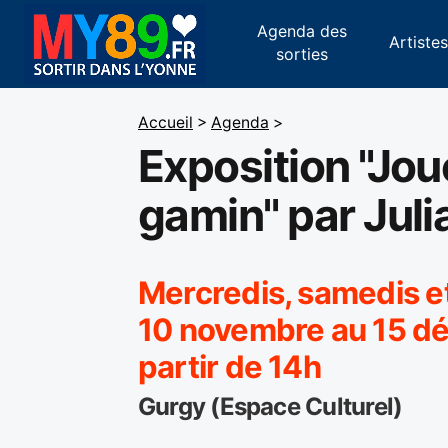
Agenda des
Artiste
sorties
Accueil
>
Agenda
>
Exposition "Jou
gamin" par Jul
Mercredis, samedis e
10 novembre au 15 d
partir de 14h
Gurgy (Espace Culturel)