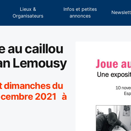
Lieux &
Infos et petites
s
Newslett
Organisateurs
annonces
e au caillou
ian Lemousy
t dimanches du
écembre 2021 à