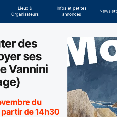
Lieux &
Infos et petites
s
Newslett
Organisateurs
annonces
ter des
loyer ses
le Vannini
age)
novembre du
partir de 14h30