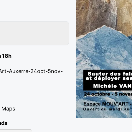
à 18h
Art-Auxerre-24oct-5nov-
e Maps
nda