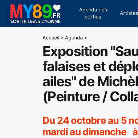
Agenda des
Artiste
sorties
Accueil
>
Agenda
>
Exposition "Sau
falaises et dép
ailes" de Michè
(Peinture / Coll
Du 24 octobre au 5 
mardi au dimanche à 