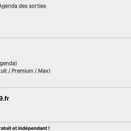
Agenda des sorties
Agenda)
tuit / Premium / Max)
.fr
ratuit et indépendant !