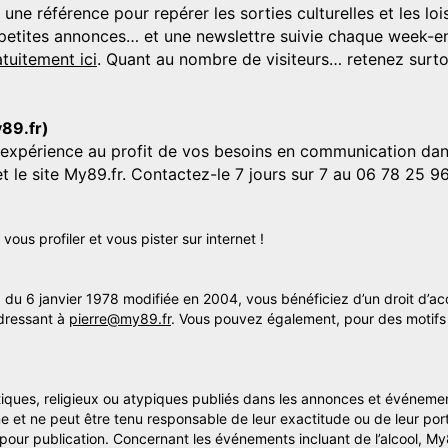
 référence pour repérer les sorties culturelles et les loisi
s, petites annonces… et une newslettre suivie chaque week-en
tuitement ici
. Quant au nombre de visiteurs… retenez surtou
y89.fr)
'expérience au profit de vos besoins en communication dans
et le site My89.fr. Contactez-le 7 jours sur 7 au 06 78 25 9
us profiler et vous pister sur internet !
» du 6 janvier 1978 modifiée en 2004, vous bénéficiez d’un droit d’ac
dressant à
pierre@my89.fr
. Vous pouvez également, pour des motifs 
itiques, religieux ou atypiques publiés dans les annonces et événemen
me et ne peut être tenu responsable de leur exactitude ou de leur por
s pour publication. Concernant les événements incluant de l’alcool, M