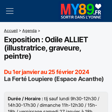
Accueil
>
Agenda
>
Exposition : Odile ALLIET
(illustratrice, graveure,
peintre)
Du 1er janvier au 25 février 2024
La Ferté Loupiere (Espace Acanthe)
Durée / Horaire :
tlj sauf lundi 9h30-12h30 /
14h30-17h30 / dimanche 11h-12h30 / 15h-
18h / vernissage samedi 27 janvier à 18h