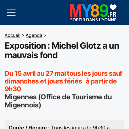
Accueil
>
Agenda
>
Exposition : Michel Glotz a un
mauvais fond
Du 15 avril au 27 mai tous les jours sauf
dimanches et jours fériés à partir de
9h30
Migennes (Office de Tourisme du
Migennois)
Durée / Horaire :
Tous les jours de 9h30 à