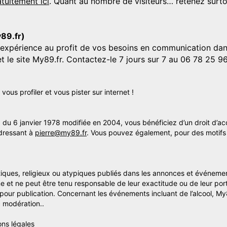
tuitement ici
. Quant au nombre de visiteurs… retenez surtou
y89.fr)
'expérience au profit de vos besoins en communication dans
et le site My89.fr. Contactez-le 7 jours sur 7 au 06 78 25 9
us profiler et vous pister sur internet !
» du 6 janvier 1978 modifiée en 2004, vous bénéficiez d’un droit d’ac
dressant à
pierre@my89.fr
. Vous pouvez également, pour des motifs 
itiques, religieux ou atypiques publiés dans les annonces et événemen
me et ne peut être tenu responsable de leur exactitude ou de leur por
s pour publication. Concernant les événements incluant de l’alcool, M
 modération..
ons légales