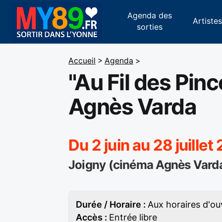
Agenda des
Artiste
sorties
Accueil
>
Agenda
>
"Au Fil des Pi
Agnès Varda
Du 2 juin au 28 juillet
Joigny (cinéma Agnès Vard
Durée / Horaire :
Aux horaires d'o
Accès :
Entrée libre