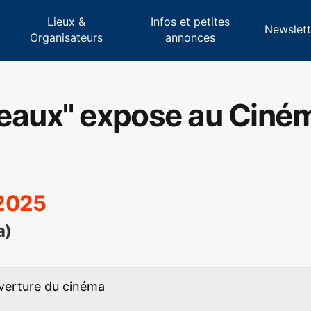
Lieux &
Infos et petites
s
Newslett
Organisateurs
annonces
nceaux" expose au Ciné
 2025
a)
uverture du cinéma