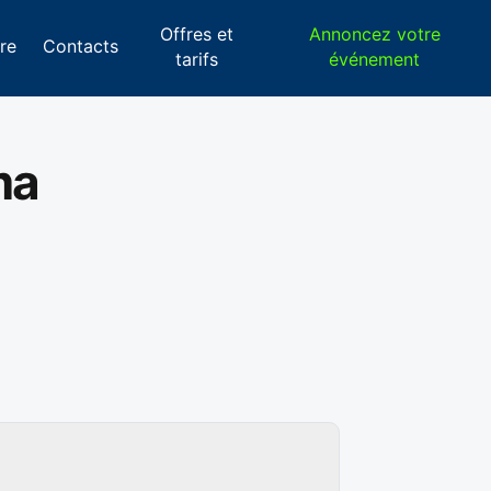
Offres et
Annoncez votre
re
Contacts
tarifs
événement
ma