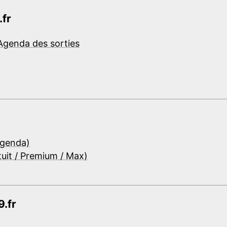
.fr
Agenda des sorties
Agenda)
tuit / Premium / Max)
.fr