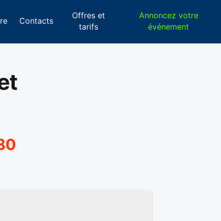
Offres et
Annoncez votre
re
Contacts
tarifs
événement
et
30