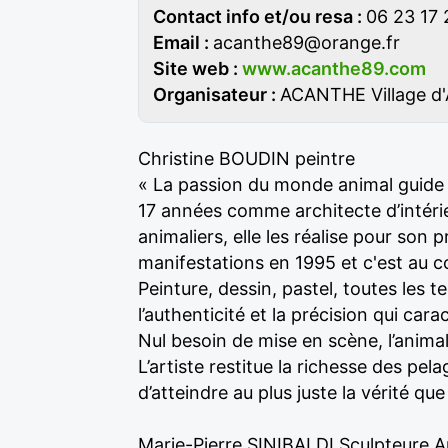
Contact info et/ou resa :
06 23 17 
Email :
acanthe89@orange.fr
Site web :
www.acanthe89.com
Organisateur :
ACANTHE Village d'
Christine BOUDIN peintre
« La passion du monde animal guide l
17 années comme architecte d’intérieu
animaliers, elle les réalise pour son p
manifestations en 1995 et c'est au c
Peinture, dessin, pastel, toutes les 
l’authenticité et la précision qui carac
Nul besoin de mise en scène, l’anima
L’artiste restitue la richesse des pel
d’atteindre au plus juste la vérité q
Marie-Pierre SINIBALDI Sculpteure A