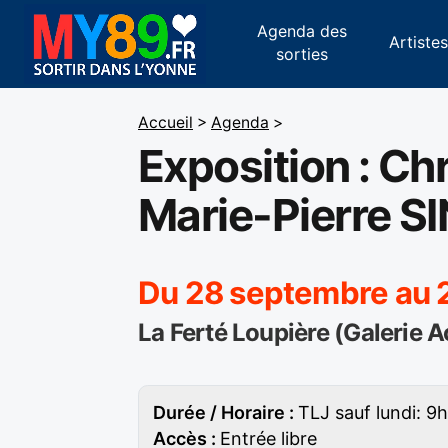
Agenda des
Artiste
sorties
Accueil
>
Agenda
>
Exposition : Ch
Marie-Pierre S
Du 28 septembre au 2
La Ferté Loupière (Galerie 
Durée / Horaire :
TLJ sauf lundi: 
Accès :
Entrée libre