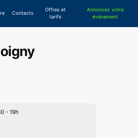
Offres et
Annoncez votre
re
Contacts
tarifs
événement
Joigny
30 - 19h