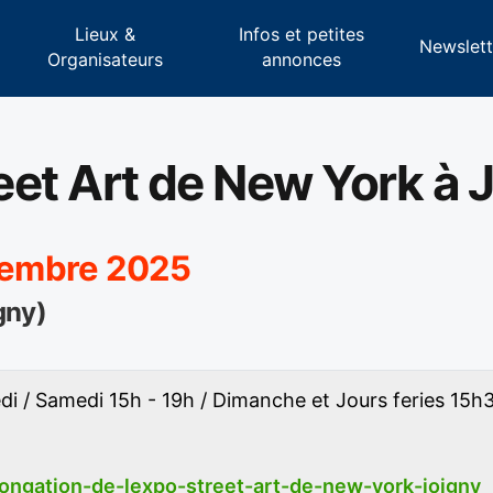
Lieux &
Infos et petites
s
Newslett
Organisateurs
annonces
reet Art de New York à 
ptembre 2025
gny)
di / Samedi 15h - 19h / Dimanche et Jours feries 15h
m
olongation-de-lexpo-street-art-de-new-york-joigny