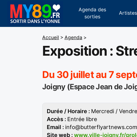
Agenda des
Artiste
sorties
Accueil
>
Agenda
>
Exposition : St
Du 30 juillet au 7 se
Joigny (Espace Jean de Joi
Durée / Horaire :
Mercredi / Vendre
Accès :
Entrée libre
Email :
info@butterflyartnews.co
Site web :
www.ville-joigny.fr/pr