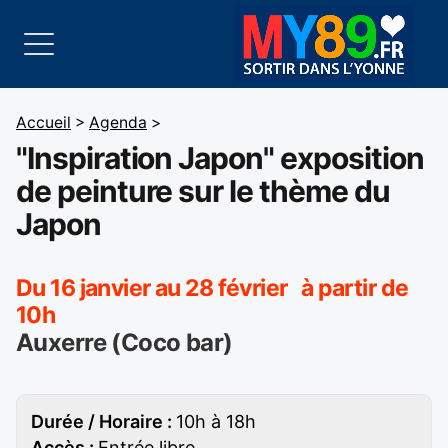
Accueil
>
Agenda
>
"Inspiration Japon" exposition
de peinture sur le thème du
Japon
Du 16 janvier au 28 février à partir de
10h
Auxerre (Coco bar)
Durée / Horaire :
10h à 18h
Accès :
Entrée libre