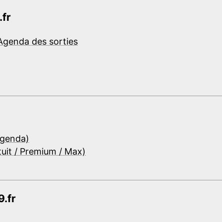
.fr
Agenda des sorties
Agenda)
tuit / Premium / Max)
.fr