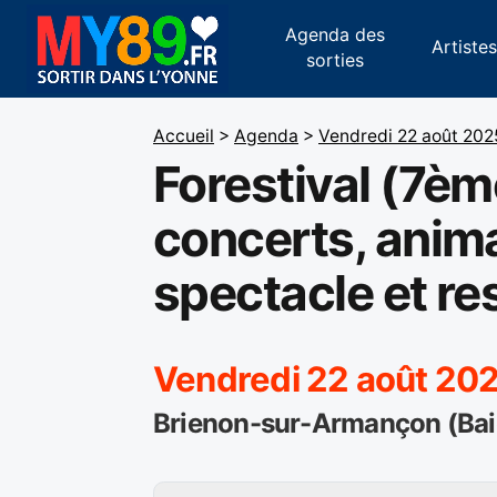
Agenda des
Artiste
sorties
Accueil
>
Agenda
>
Vendredi 22 août 202
Forestival (7ème
concerts, anima
spectacle et re
Vendredi 22 août 202
Brienon-sur-Armançon (Ba