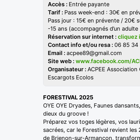
Accès :
Entrée payante
Tarif :
Pass week-end : 30€ en prév
Pass jour : 15€ en prévente / 20€ su
-15 ans (accompagnés d’un adulte +
Réservation sur internet :
cliquez 
Contact info et/ou resa :
06 85 34
Email :
acpee89@gmail.com
Site web :
www.facebook.com/A
Organisateur :
ACPEE Association C
Escargots Ecolos
FORESTIVAL 2025
OYE OYE Dryades, Faunes dansants, 
dieux du groove !
Préparez vos toges légères, vos laur
sacrées, car le Forestival revient le
de Brienon-sur-Armançon, transformée 