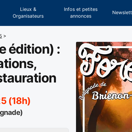
Lieux &
Infos et petites
s
Newslett
Organisateurs
annonces
5
>
 édition) :
tions,
stauration
5 (18h)
ignade)