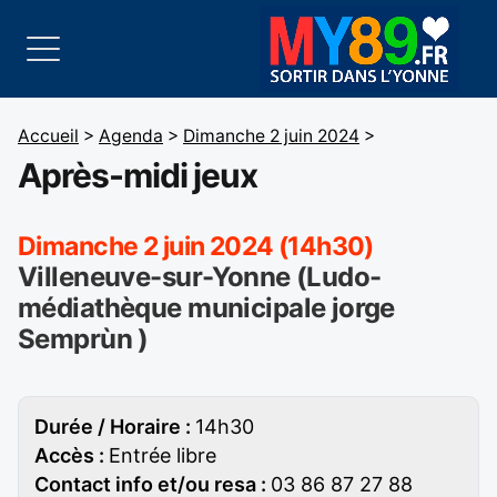
Accueil
>
Agenda
>
Dimanche 2 juin 2024
>
Après-midi jeux
Dimanche 2 juin 2024 (14h30)
Villeneuve-sur-Yonne (Ludo-
médiathèque municipale jorge
Semprùn )
Durée / Horaire :
14h30
Accès :
Entrée libre
Contact info et/ou resa :
03 86 87 27 88