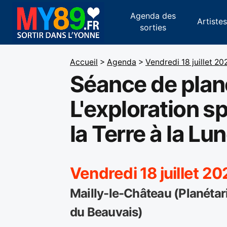
Agenda des
Artiste
sorties
Accueil
>
Agenda
>
Vendredi 18 juillet 20
Séance de plan
L'exploration sp
la Terre à la Lu
Vendredi 18 juillet 2
Mailly-le-Château (Planétar
du Beauvais)