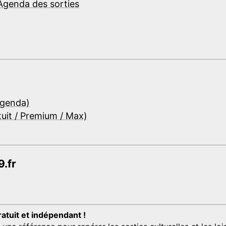
Agenda des sorties
Agenda)
tuit / Premium / Max)
.fr
ratuit et indépendant !