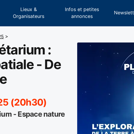
Lieux &
Infos et petites
s
Newslett
Organisateurs
annonces
25
>
étarium :
atiale - De
ne
025 (20h30)
ium - Espace nature