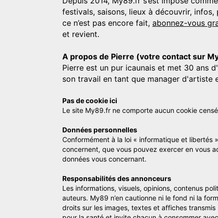
Depuis 2014, My89.fr s’est imposé comme une
festivals, saisons, lieux à découvrir, info
ce n’est pas encore fait,
abonnez-vous gra
et revient.
A propos de Pierre (votre contact sur M
Pierre est un pur icaunais et met 30 ans d
son travail en tant que manager d'artiste 
Pas de cookie ici
Le site My89.fr ne comporte aucun cookie censé vo
Données personnelles
Conformément à la loi « informatique et libertés 
concernent, que vous pouvez exercer en vous a
données vous concernant.
Responsabilités des annonceurs
Les informations, visuels, opinions, contenus pol
auteurs. My89 n’en cautionne ni le fond ni la for
droits sur les images, textes et affiches transmi
pour la santé et invite chacun à consommer avec