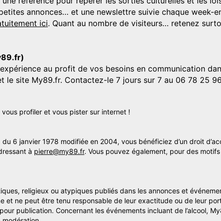
 référence pour repérer les sorties culturelles et les loisi
s, petites annonces… et une newslettre suivie chaque week-en
tuitement ici
. Quant au nombre de visiteurs… retenez surtou
y89.fr)
'expérience au profit de vos besoins en communication dans
et le site My89.fr. Contactez-le 7 jours sur 7 au 06 78 25 9
us profiler et vous pister sur internet !
» du 6 janvier 1978 modifiée en 2004, vous bénéficiez d’un droit d’ac
dressant à
pierre@my89.fr
. Vous pouvez également, pour des motifs 
itiques, religieux ou atypiques publiés dans les annonces et événemen
me et ne peut être tenu responsable de leur exactitude ou de leur por
s pour publication. Concernant les événements incluant de l’alcool, M
 modération..