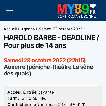
Accueil
>
Agenda
>
Samedi 29 octobre 2022
>
HAROLD BARBE - DEADLINE /
Pour plus de 14 ans
Samedi 29 octobre 2022 (22h15)
Auxerre (péniche-théâtre La sène
des quais)
Accès :
Entrée payante
Tarif :
13, 15 ou 18€
Contact info et/ou resa :
06 61 48 61 11