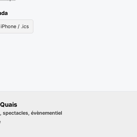
nda
iPhone / .ics
 Quais
, spectacles, évènementiel
e