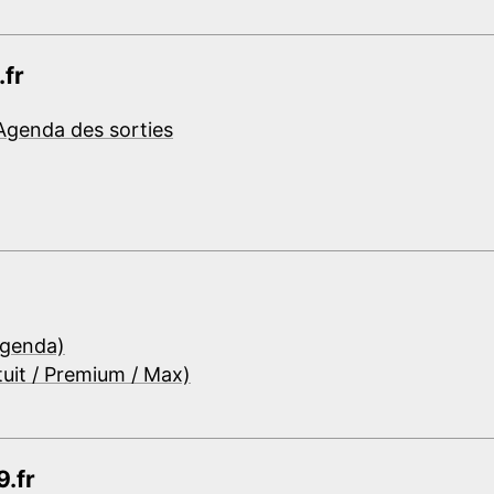
.fr
Agenda des sorties
Agenda)
tuit / Premium / Max)
.fr