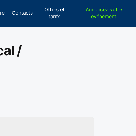
Offres et
Annoncez votre
re
Contacts
tarifs
événement
al /