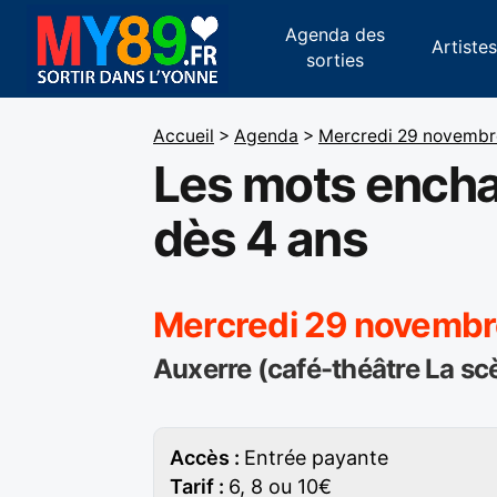
Agenda des
Artiste
sorties
Accueil
>
Agenda
>
Mercredi 29 novembr
Les mots encha
dès 4 ans
Mercredi 29 novembr
Auxerre (café-théâtre La sc
Accès :
Entrée payante
Tarif :
6, 8 ou 10€