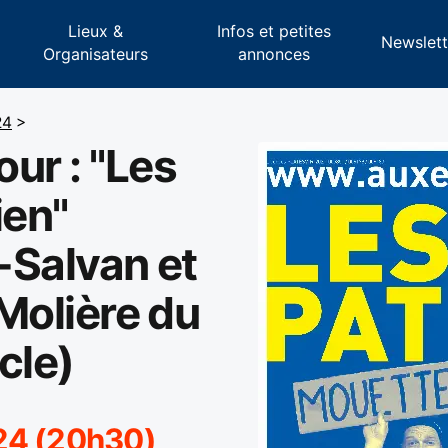
Lieux &
Infos et petites
s
Newslett
Organisateurs
annonces
24
>
ur : "Les
ien"
n-Salvan et
(Molière du
cle)
024 (20h30)