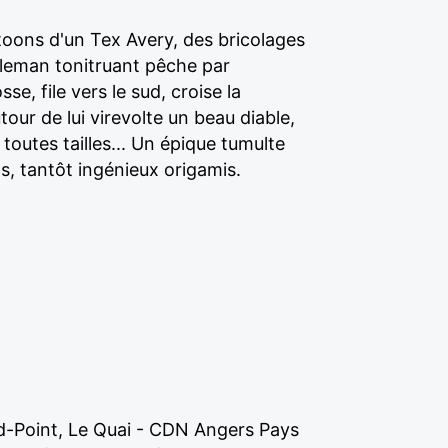
rtoons d'un Tex Avery, des bricolages
tleman tonitruant pêche par
e, file vers le sud, croise la
our de lui virevolte un beau diable,
outes tailles... Un épique tumulte
s, tantôt ingénieux origamis.
d-Point, Le Quai - CDN Angers Pays