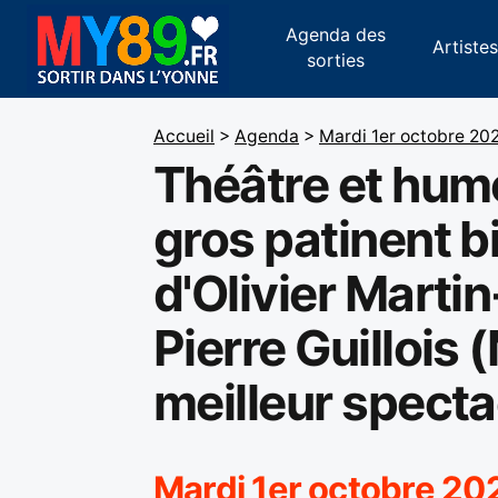
Agenda des
Artiste
sorties
Accueil
>
Agenda
>
Mardi 1er octobre 20
Théâtre et humo
gros patinent b
d'Olivier Marti
Pierre Guillois 
meilleur specta
Mardi 1er octobre 2