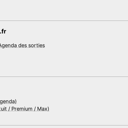
.fr
Agenda des sorties
Agenda)
tuit / Premium / Max)