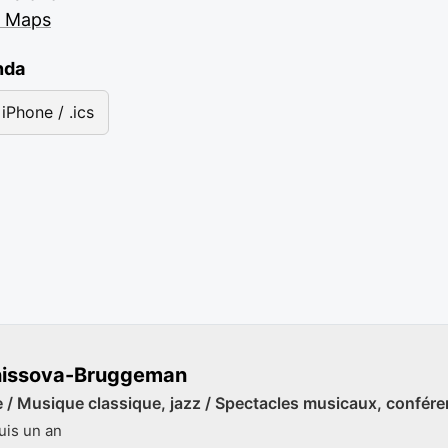
e Maps
nda
iPhone / .ics
nissova-Bruggeman
 / Musique classique, jazz / Spectacles musicaux, confére
is un an