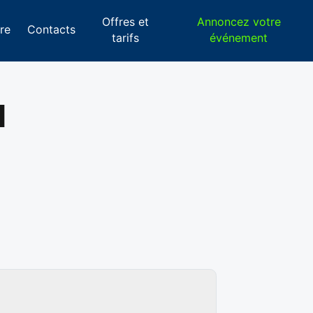
Offres et
Annoncez votre
re
Contacts
tarifs
événement
l