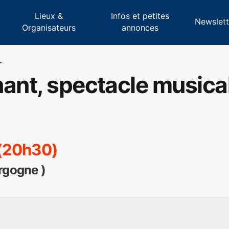
Lieux &
Infos et petites
s
Newslett
Organisateurs
annonces
>
hant, spectacle musica
 (20h30)
rgogne )