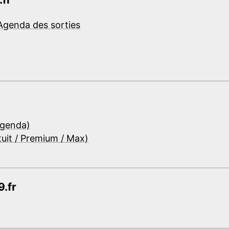
Agenda des sorties
Agenda)
tuit / Premium / Max)
.fr