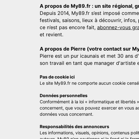
A propos de My89.fr : un site régional, g
Depuis 2014, My89.fr s’est imposé comme une
festivals, saisons, lieux à découvrir, info
ce n’est pas encore fait,
abonnez-vous gra
et revient.
A propos de Pierre (votre contact sur M
Pierre est un pur icaunais et met 30 ans d
son travail en tant que manager d'artiste 
Pas de cookie ici
Le site My89.fr ne comporte aucun cookie censé vo
Données personnelles
Conformément à la loi « informatique et libertés 
concernent, que vous pouvez exercer en vous a
données vous concernant.
Responsabilités des annonceurs
Les informations, visuels, opinions, contenus pol
auteurs. My89 n’en cautionne ni le fond ni la for