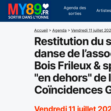
Agenda des
Artiste
sorties
Accueil
>
Agenda
>
Vendredi 11 juillet 20
Restitution du 
danse de l’asso
Bois Frileux & 
"en dehors" de l
Coïncidences G
Vendredi 11 juillet 20