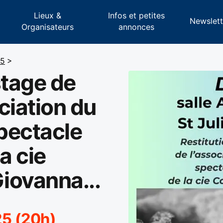
Lieux &
Infos et petites
s
Newslett
Organisateurs
annonces
25
>
stage de
ciation du
spectacle
a cie
iovanna...
25 (20h)