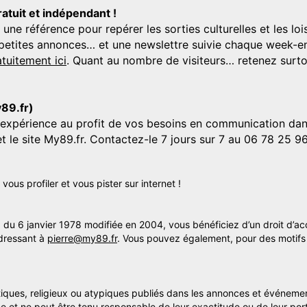
ratuit et indépendant !
 référence pour repérer les sorties culturelles et les loisi
s, petites annonces… et une newslettre suivie chaque week-en
tuitement ici
. Quant au nombre de visiteurs… retenez surtou
y89.fr)
'expérience au profit de vos besoins en communication dans
et le site My89.fr. Contactez-le 7 jours sur 7 au 06 78 25 9
us profiler et vous pister sur internet !
» du 6 janvier 1978 modifiée en 2004, vous bénéficiez d’un droit d’ac
dressant à
pierre@my89.fr
. Vous pouvez également, pour des motifs 
itiques, religieux ou atypiques publiés dans les annonces et événemen
me et ne peut être tenu responsable de leur exactitude ou de leur por